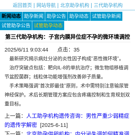
|
|
|
返回首页
网站导航
北京助孕机构
三代助孕机构
新闻动态
助孕新闻
助孕公告
助孕动态
试管助孕新闻
试管助孕公告
试管助孕动态
第三代助孕机构：子宫内膜异位症不孕的微环境调控
2025/6/11 9:03:44 点击：
35
最新研究揭示病灶分泌的炎性因子构成"恶性微环境"。
治疗突破点包括：靶向IL-8的单抗治疗；微生物组移植调
节盆腔菌群；线粒体功能增强剂改善卵子质量。
手术策略强调"首次即最佳"原则，术中需特别注意输尿管
神经保护。术后长期管理方案应包含疼痛控制和生育规划双
重目标。
上一篇：
人工助孕机构遗传咨询：男性严重少弱精症
的遗传学解密
[2025-6-11]
下一篇：
北京助孕供卵机构：内分泌失调如何精准调